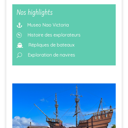
Nos highlights
Museo Nao Victoria

Histoire des explorateurs

Répliques de bateaux

Exploration de navires
U