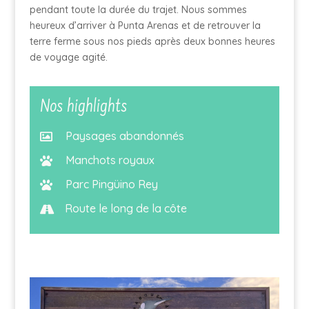
pendant toute la durée du trajet. Nous sommes
heureux d’arriver à Punta Arenas et de retrouver la
terre ferme sous nos pieds après deux bonnes heures
de voyage agité.
Nos highlights
Paysages abandonnés

Manchots royaux

Parc Pingüino Rey

Route le long de la côte
