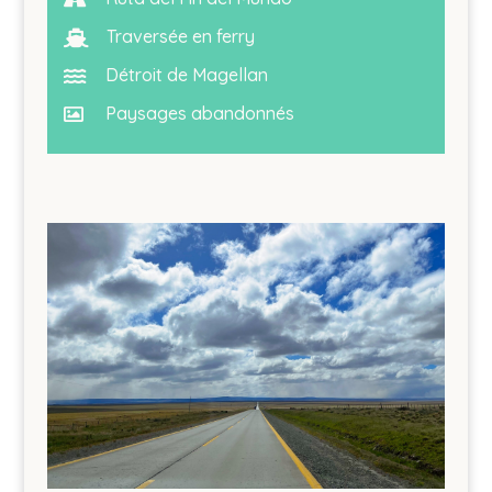
Traversée en ferry

Détroit de Magellan

Paysages abandonnés
