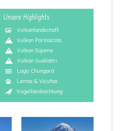
Unsere Highlights
Vulkanlandschaft

Vulkan Parinacota

Vulkan Sajama

Vulkan Guallatiri

Lago Chungará

Lamas & Vicuñas

Vogelbeobachtung
