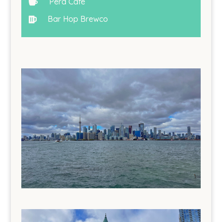
Pera Cafe

Bar Hop Brewco
