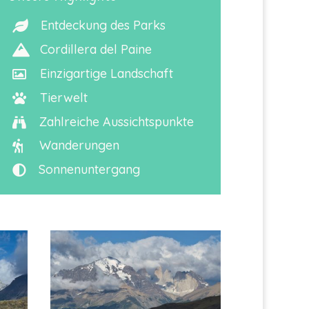
Entdeckung des Parks

Cordillera del Paine

Einzigartige Landschaft

Tierwelt

Zahlreiche Aussichtspunkte

Wanderungen

Sonnenuntergang
