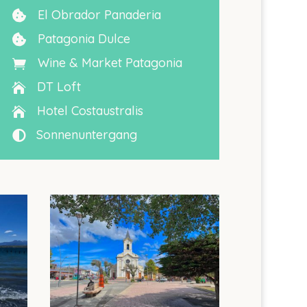
El Obrador Panaderia

Patagonia Dulce

Wine & Market Patagonia

DT Loft

Hotel Costaustralis

Sonnenuntergang
